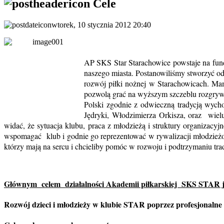
Cele
wtorek, 10 stycznia 2012 20:40
AP SKS Star Starachowice powstaje na fund
naszego miasta. Postanowiliśmy stworzyć od
rozwój piłki nożnej w Starachowicach. M
pozwolą grać na wyższym szczeblu rozgrywe
Polski zgodnie z odwieczną tradycją wyc
Jędryki, Włodzimierza Orkisza, oraz wielu
widać, że sytuacja klubu, praca z młodzieżą i struktury organiza
wspomagać klub i godnie go reprezentować w rywalizacji młodzież
którzy mają na sercu i chcieliby pomóc w rozwoju i podtrzyman
Głównym celem działalności Akademii piłkarskiej SKS STAR j
Rozwój dzieci i młodzieży w klubie STAR poprzez profesjonalne 