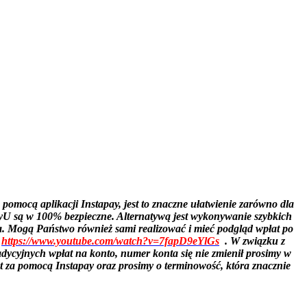
omocą aplikacji Instapay, jest to znaczne ułatwienie zarówno dla
PayU są w 100% bezpieczne. Alternatywą jest wykonywanie szybkich
ca. Mogą Państwo również sami realizować i mieć podgląd wpłat po
:
https://www.youtube.com/watch?v=7fapD9eYlGs
. W związku z
adycyjnych wpłat na konto, numer konta się nie zmienił prosimy w
za pomocą Instapay oraz prosimy o terminowość, która znacznie