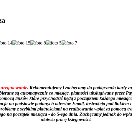
za
 uregulowanie.
Rekomendujemy i zachęcamy do podłączenia karty za p
obierane są automatycznie co miesiąc, płatności ubsługiwane przez 
za pomocą linków które przychodzić będą z początkiem każdego miesią
racja na podstawie podanych adresów Email, instrukcja pod linkiem 
roblemy z szybkimi płatnościami na realizowanie wpłat za pomocą tr
na początek miesiąca - do 5-ego dnia. Zachęcamy jednak do wpłat 
ułatwia pracę księgowości.