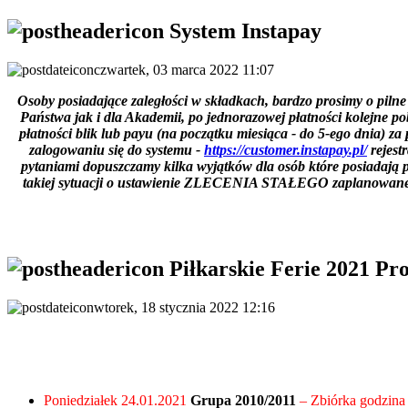
System Instapay
czwartek, 03 marca 2022 11:07
Osoby posiadające zaległości w składkach, bardzo prosimy o piln
Państwa jak i dla Akademii, po jednorazowej płatności kolejne p
płatności blik lub payu (na początku miesiąca - do 5-ego dnia) 
zalogowaniu się do systemu -
https://customer.instapay.pl/
rejest
pytaniami dopuszczamy kilka wyjątków dla osób które posiadają p
takiej sytuacji o ustawienie ZLECENIA STAŁEGO zaplanowanego 
Piłkarskie Ferie 2021 P
wtorek, 18 stycznia 2022 12:16
Poniedziałek 24.01.2021
Grupa 2010/2011
– Zbiórka godzina 8