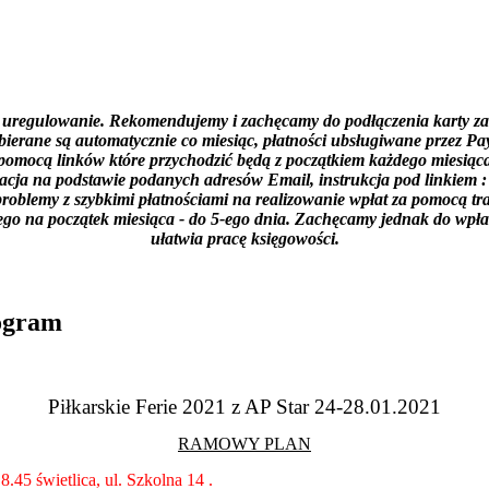
e uregulowanie. Rekomendujemy i zachęcamy do podłączenia karty za p
obierane są automatycznie co miesiąc, płatności ubsługiwane przez 
za pomocą linków które przychodzić będą z początkiem każdego miesią
racja na podstawie podanych adresów Email, instrukcja pod linkiem 
roblemy z szybkimi płatnościami na realizowanie wpłat za pomocą tr
na początek miesiąca - do 5-ego dnia. Zachęcamy jednak do wpłat 
ułatwia pracę księgowości.
rogram
Piłkarskie Ferie 2021 z AP Star 24-28.01.2021
RAMOWY PLAN
.45 świetlica, ul. Szkolna 14 .