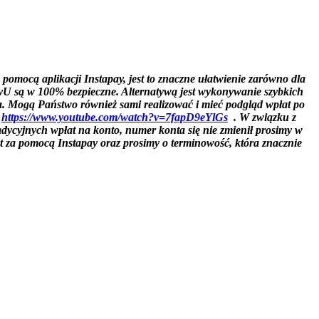
omocą aplikacji Instapay, jest to znaczne ułatwienie zarówno dla
PayU są w 100% bezpieczne. Alternatywą jest wykonywanie szybkich
ca. Mogą Państwo również sami realizować i mieć podgląd wpłat po
:
https://www.youtube.com/watch?v=7fapD9eYlGs
. W związku z
adycyjnych wpłat na konto, numer konta się nie zmienił prosimy w
za pomocą Instapay oraz prosimy o terminowość, która znacznie